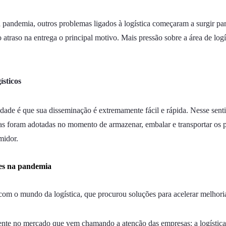
andemia, outros problemas ligados à logística começaram a surgir par
traso na entrega o principal motivo. Mais pressão sobre a área de logís
ísticos
ade é que sua disseminação é extremamente fácil e rápida. Nesse sent
as foram adotadas no momento de armazenar, embalar e transportar os p
midor.
ões na pandemia
om o mundo da logística, que procurou soluções para acelerar melhoria
ente no mercado que vem chamando a atenção das empresas: a logística