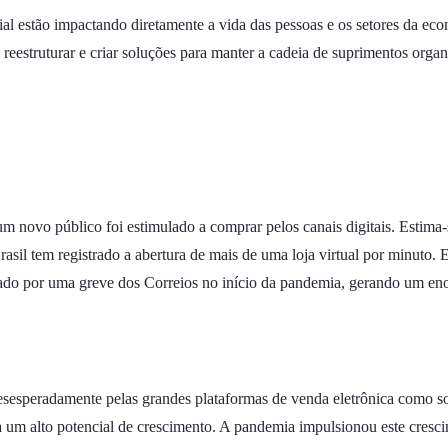
l estão impactando diretamente a vida das pessoas e os setores da econo
 reestruturar e criar soluções para manter a cadeia de suprimentos organ
, um novo público foi estimulado a comprar pelos canais digitais. Esti
sil tem registrado a abertura de mais de uma loja virtual por minuto. E
avado por uma greve dos Correios no início da pandemia, gerando um eno
desesperadamente pelas grandes plataformas de venda eletrônica como s
a um alto potencial de crescimento. A pandemia impulsionou este cresci