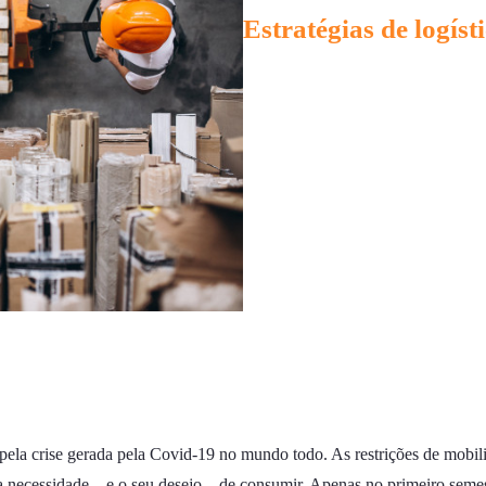
Estratégias de logís
ela crise gerada pela Covid-19 no mundo todo. As restrições de mobil
 necessidade – e o seu desejo – de consumir. Apenas no primeiro semes