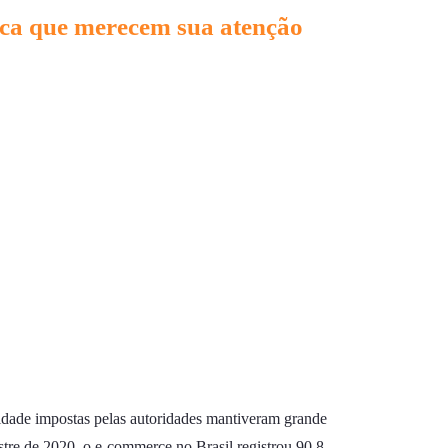
tica que merecem sua atenção
idade impostas pelas autoridades mantiveram grande
tre de 2020, o e-commerce no Brasil registrou 90,8