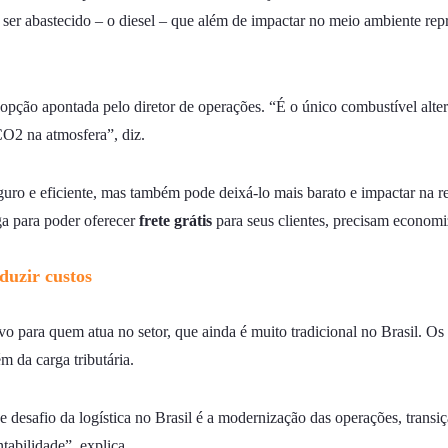
 ser abastecido – o diesel – que além de impactar no meio ambiente repr
ão apontada pelo diretor de operações. “É o único combustível altern
CO2 na atmosfera”, diz.
guro e eficiente, mas também pode deixá-lo mais barato e impactar na r
iga para poder oferecer
frete grátis
para seus clientes, precisam economi
duzir custos
vo para quem atua no setor, que ainda é muito tradicional no Brasil. O
m da carga tributária.
 desafio da logística no Brasil é a modernização das operações, trans
ntabilidade”, explica.