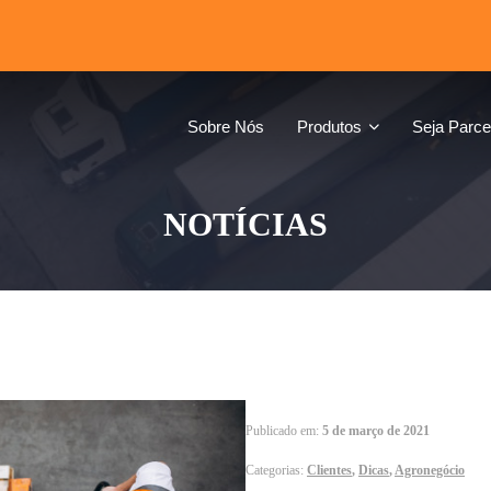
Sobre Nós
Produtos
Seja Parce
NOTÍCIAS
Publicado em:
5 de março de 2021
Categorias:
Clientes
,
Dicas
,
Agronegócio