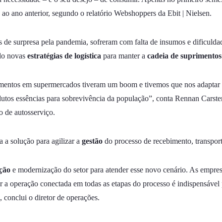
o ano anterior, segundo o relatório Webshoppers da Ebit | Nielsen.
s de surpresa pela pandemia, sofreram com falta de insumos e dificulda
do novas
estratégias de logística
para manter a
cadeia de suprimento
mentos em supermercados tiveram um boom e tivemos que nos adaptar par
odutos essências para sobrevivência da população”, conta Rennan Carste
o de autosserviço.
 a solução para agilizar a
gestão
do processo de recebimento, transport
ação
e modernização do setor para atender esse novo cenário. As empresas
 a operação conectada em todas as etapas do processo é indispensável p
 conclui o diretor de operações.